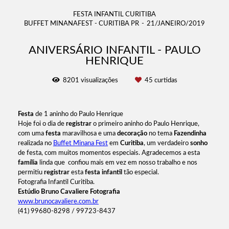
FESTA INFANTIL CURITIBA
BUFFET MINANAFEST - CURITIBA PR
21/JANEIRO/2019
ANIVERSÁRIO INFANTIL - PAULO
HENRIQUE
8201
visualizações
45
curtidas
Festa
de 1 aninho do Paulo Henrique
Hoje foi o dia de
registrar
o primeiro aninho do Paulo Henrique,
com uma
festa
maravilhosa e uma
decoração
no tema
Fazendinha
realizada no
Buffet Minana Fest
em
Curitiba
, um verdadeiro
sonho
de festa, com muitos momentos especiais. Agradecemos a esta
família
linda que confiou mais em vez em nosso trabalho e nos
permitiu
registrar
esta
festa infantil
tão especial.
Fotografia Infantil Curitiba.
Estúdio Bruno Cavaliere Fotografia
www.brunocavaliere.com.br
(41) 99680-8298 / 99723-8437